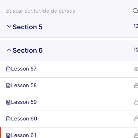
Section 4
1
Saltar
al
contenido
Section 5
1
Inicio
Cursos
Turismo
Section 6
1
Lesson 57
Lesson 58
Lesson 59
Lesson 60
Lesson 61