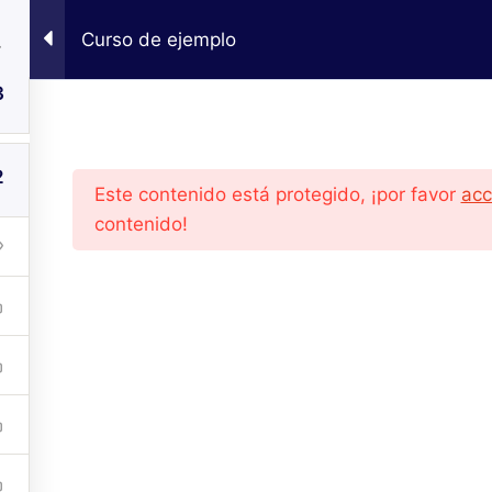
3
Curso de ejemplo
El Instituto
So
3
2
Este contenido está protegido, ¡por favor
acc
contenido!